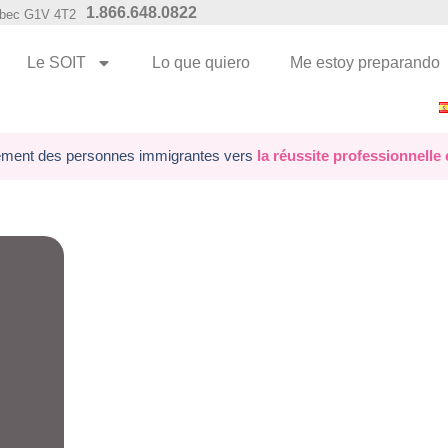
1.866.648.0822
uébec G1V 4T2
Le SOIT
Lo que quiero
Me estoy preparando
ment des personnes immigrantes vers
la réussite professionnelle e