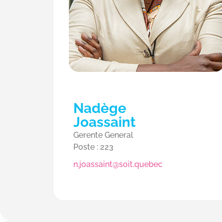
Nadège
Joassaint
Gerente General
Poste : 223
n.joassaint@soit.quebec