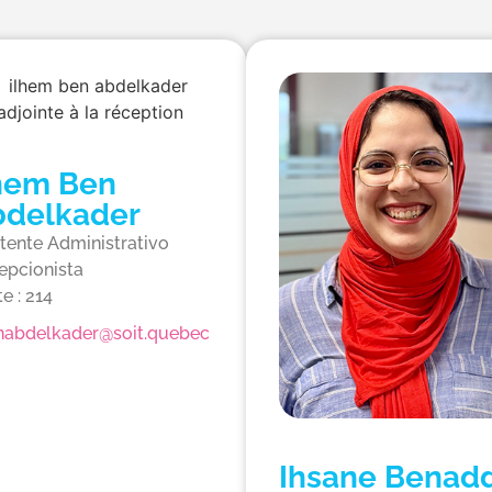
hem Ben
bdelkader
tente Administrativo
epcionista
e : 214
enabdelkader@soit.quebec
Ihsane Benad