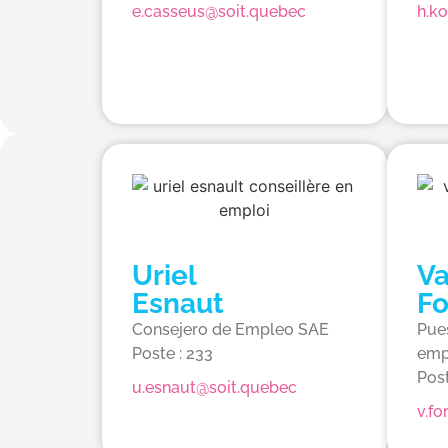
e.casseus@soit.quebec
h.k
Uriel
Va
Esnaut
Fo
Consejero de Empleo SAE
Pue
Poste : 233
emp
Post
u.esnaut@soit.quebec
v.fo