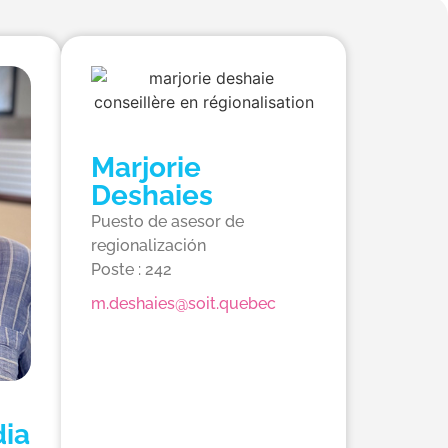
Marjorie
Deshaies
Puesto de asesor de
regionalización
Poste : 242
m.deshaies@soit.quebec
dia