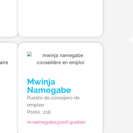
Mwinja
Namegabe
Puesto de consejero de
empleo
Poste : 218
m.namegabe@soit.quebec