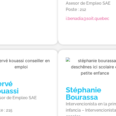
Asesor de Empleo SAE
Poste : 212
i.benadia@soit.quebec
ervé
Stéphanie
uassi
Bourassa
sor de Empleo SAE
Intervencionista en la pri
e : 215
infancia – Intervencionist