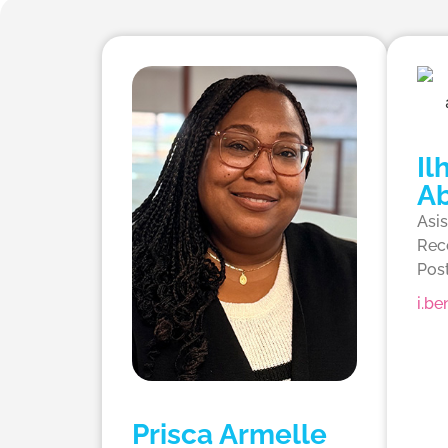
Il
A
Asis
Rec
Post
i.b
Prisca Armelle