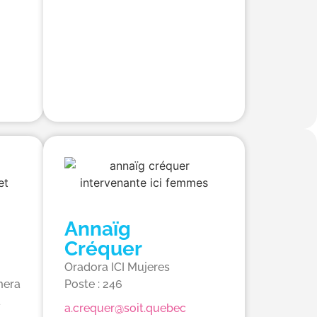
Annaïg
Créquer
Oradora ICI Mujeres
mera
Poste : 246
a
a.crequer@soit.quebec