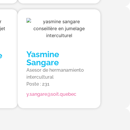
Yasmine
e
Sangare
Asesor de hermanamiento
intercultural
Poste : 231
y.sangare@soit.quebec