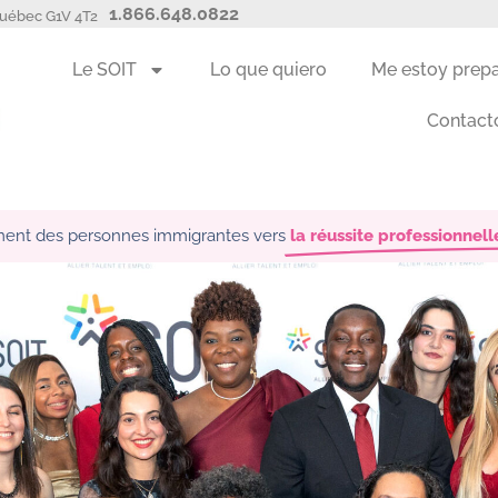
1.866.648.0822
Québec G1V 4T2
Le SOIT
Lo que quiero
Me estoy prep
Contact
nt des personnes immigrantes vers
la réussite professionnelle