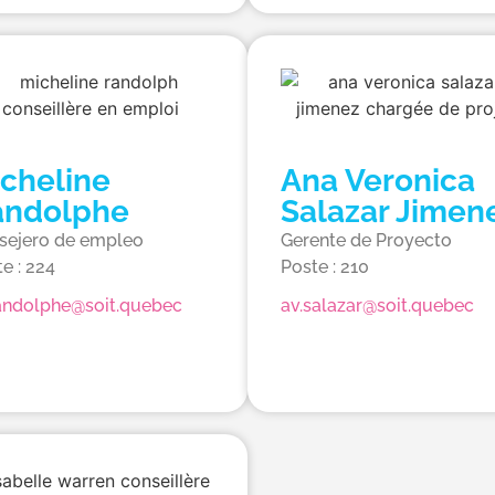
cheline
Ana Veronica
andolphe
Salazar Jimen
sejero de empleo
Gerente de Proyecto
e : 224
Poste : 210
andolphe@soit.quebec
av.salazar@soit.quebec