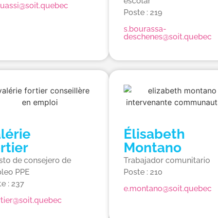
escolar
ouassi@soit.quebec​
Poste : 219
s.bourassa-
deschenes@soit.quebec
lérie
Élisabeth
rtier
Montano
sto de consejero de
Trabajador comunitario
leo PPE
Poste : 210
e : 237
e.montano@soit.quebec
rtier@soit.quebec